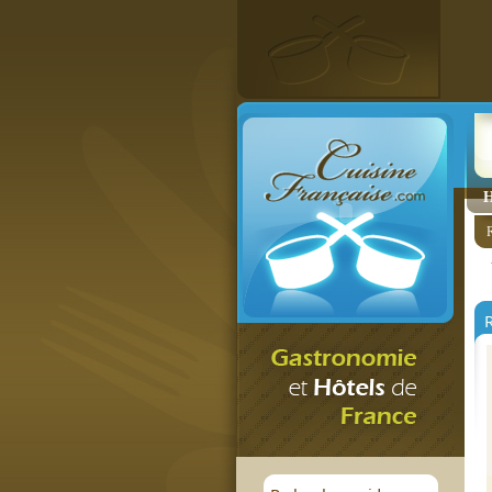
H
R
R