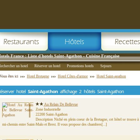
otels France : Liste d'hotels Saint-Agathon - Cuisine Française
echercher un hotel
Réserver un hotel
Promotions hotels
Sejours
Vous êtes ici
Hotel Bretagne
Hotel Côtes-d'armor
Hotel Saint-agathon
éserver hotel
Saint-Agathon
affichage 2 hôtels Saint-Agathon
Au Relais De Bellevue
Zone Industrielle
22200 Saint-Agathon
Description Niché en plein coeur de la Bretagne, cet hôtel se trouve à
mi-chemin entre Saint-Malo et Brest. Il vous propose des chambres[...]