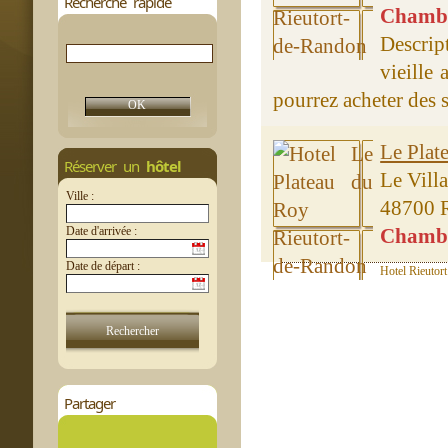
Recherche rapide
Chambre
Descrip
vieille
pourrez acheter des sp
Le Plat
Réserver un
hôtel
Le Vill
Ville :
48700 R
Date d'arrivée :
Chambre
Date de départ :
Hotel Rieutort
Partager