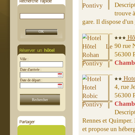
Recherche rapide
Descrip
trouve à
gare. Il dispose d'un 
Hô
90 rue 
Réserver un
hôtel
56300 
Ville :
Chambre
Date d'arrivée :
Hote
Date de départ :
4, rue J
56300 
Chambre
Descrip
Rennes et Quimper. I
Partager
et propose un héber