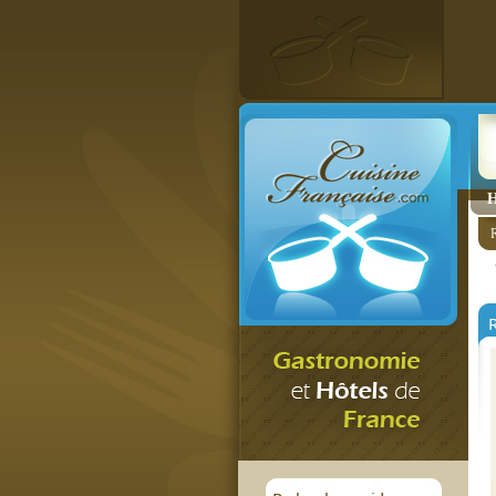
H
R
R