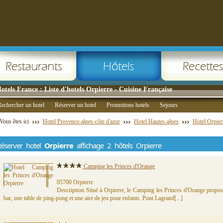
otels France : Liste d'hotels Orpierre - Cuisine Française
echercher un hotel
Réserver un hotel
Promotions hotels
Sejours
Vous êtes ici
Hotel Provence-alpes-côte d'azur
Hotel Hautes-alpes
Hotel Orpier
éserver hotel
Orpierre
affichage 2 hôtels Orpierre
Camping les Princes d'Orange
05700 Orpierre
Description Situé à Orpierre, le Camping les Princes d'Orange propos
bar, une table de ping-pong et une aire de jeu pour enfants. Pont Lagrand[...]