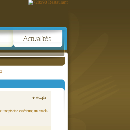
re
e une piscine extérieure, un snack-