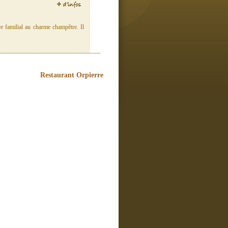
re familial au charme champêtre. Il
Restaurant Orpierre