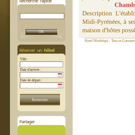
Recherche rapide
Chambre
Description L'étab
Midi-Pyrénées, à se
maison d'hôtes possèd
Hotel Monbéqui - Tarn-et-Garonne 
Réserver un
hôtel
Ville :
Date d'arrivée :
Date de départ :
Partager