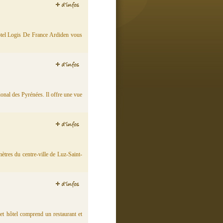
hôtel Logis De France Ardiden vous
ional des Pyrénées. Il offre une vue
tres du centre-ville de Luz-Saint-
et hôtel comprend un restaurant et