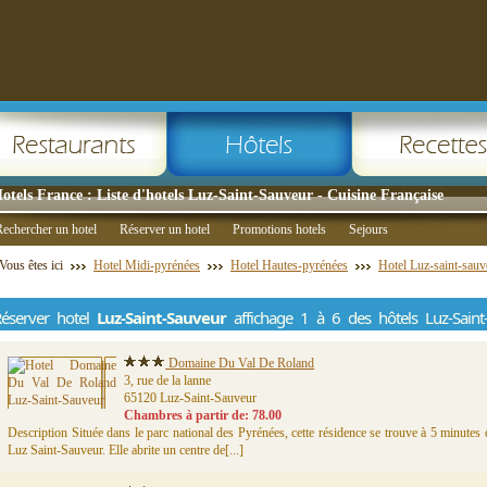
otels France : Liste d'hotels Luz-Saint-Sauveur - Cuisine Française
echercher un hotel
Réserver un hotel
Promotions hotels
Sejours
Vous êtes ici
Hotel Midi-pyrénées
Hotel Hautes-pyrénées
Hotel Luz-saint-sauv
éserver hotel
Luz-Saint-Sauveur
affichage 1 à 6 des hôtels Luz-Saint
Domaine Du Val De Roland
3, rue de la lanne
65120 Luz-Saint-Sauveur
Chambres à partir de: 78.00
Description Située dans le parc national des Pyrénées, cette résidence se trouve à 5 minutes 
Luz Saint-Sauveur. Elle abrite un centre de[...]