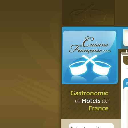
H
R
R