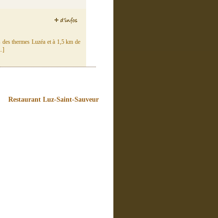
s des thermes Luzéa et à 1,5 km de
.]
Restaurant Luz-Saint-Sauveur