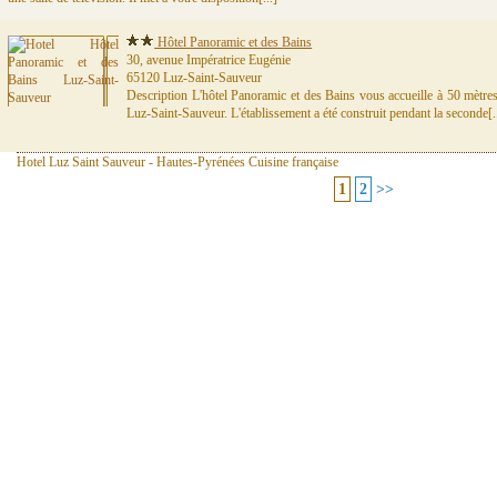
Hôtel Panoramic et des Bains
30, avenue Impératrice Eugénie
65120 Luz-Saint-Sauveur
Description L'hôtel Panoramic et des Bains vous accueille à 50 mètre
Luz-Saint-Sauveur. L'établissement a été construit pendant la seconde[..
Hotel Luz Saint Sauveur - Hautes-Pyrénées Cuisine française
1
2
>>