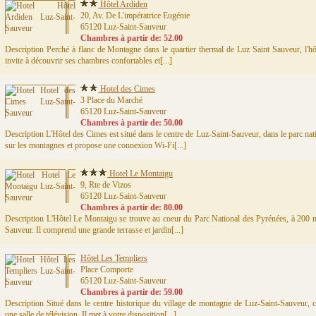
Hôtel Ardiden
20, Av. De L'impératrice Eugénie
65120 Luz-Saint-Sauveur
Chambres à partir de: 52.00
Description Perché à flanc de Montagne dans le quartier thermal de Luz Saint Sauveur, l'
invite à découvrir ses chambres confortables et[...]
Hotel des Cimes
3 Place du Marché
65120 Luz-Saint-Sauveur
Chambres à partir de: 50.00
Description L'Hôtel des Cimes est situé dans le centre de Luz-Saint-Sauveur, dans le parc nat
sur les montagnes et propose une connexion Wi-Fi[...]
Hotel Le Montaigu
9, Rte de Vizos
65120 Luz-Saint-Sauveur
Chambres à partir de: 80.00
Description L'Hôtel Le Montaigu se trouve au coeur du Parc National des Pyrénées, à 200 mè
Sauveur. Il comprend une grande terrasse et jardin[...]
Hôtel Les Templiers
Place Comporte
65120 Luz-Saint-Sauveur
Chambres à partir de: 59.00
Description Situé dans le centre historique du village de montagne de Luz-Saint-Sauveur, c
une salle de télévision. Il met à votre disposition[...]