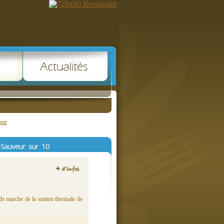
eur
-Sauveur sur 10
de marche de la station thermale de