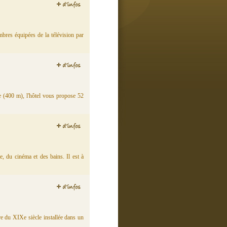
mbres équipées de la télévision par
lle (400 m), l'hôtel vous propose 52
e, du cinéma et des bains. Il est à
e du XIXe siècle installée dans un