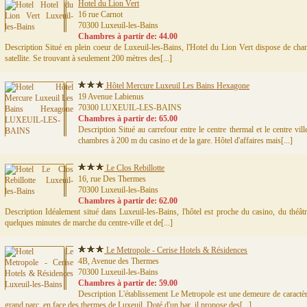
Hotel du Lion Vert
16 rue Carnot
70300 Luxeuil-les-Bains
Chambres à partir de: 44.00
Description Situé en plein coeur de Luxeuil-les-Bains, l'Hotel du Lion Vert dispose de cha
satellite. Se trouvant à seulement 200 mètres des[...]
Hôtel Mercure Luxeuil Les Bains Hexagone
19 Avenue Labienus
70300 LUXEUIL-LES-BAINS
Chambres à partir de: 65.00
Description Situé au carrefour entre le centre thermal et le centre vi
chambres à 200 m du casino et de la gare. Hôtel d'affaires mais[...]
Le Clos Rebillotte
16, rue Des Thermes
70300 Luxeuil-les-Bains
Chambres à partir de: 62.00
Description Idéalement situé dans Luxeuil-les-Bains, l'hôtel est proche du casino, du théâtr
quelques minutes de marche du centre-ville et de[...]
Le Metropole - Cerise Hotels & Résidences
4B, Avenue des Thermes
70300 Luxeuil-les-Bains
Chambres à partir de: 59.00
Description L'établissement Le Metropole est une demeure de caractèr
grand parc, en face des thermes de Luxeuil. Doté d'un bar, il propose des[...]