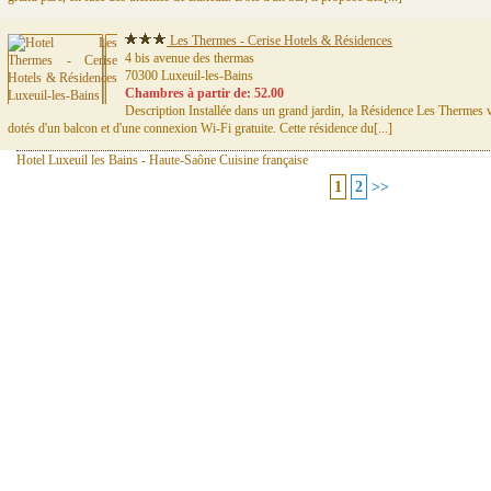
Les Thermes - Cerise Hotels & Résidences
4 bis avenue des thermas
70300 Luxeuil-les-Bains
Chambres à partir de: 52.00
Description Installée dans un grand jardin, la Résidence Les Thermes
dotés d'un balcon et d'une connexion Wi-Fi gratuite. Cette résidence du[...]
Hotel Luxeuil les Bains - Haute-Saône Cuisine française
1
2
>>