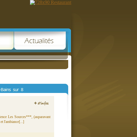
-Bains sur 8
idence Les Sources***, (auparavant
et l'ambiance[...]