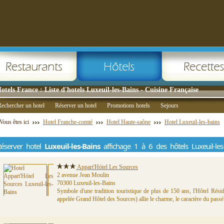
otels France : Liste d'hotels Luxeuil-les-Bains - Cuisine Française
echercher un hotel
Réserver un hotel
Promotions hotels
Sejours
Vous êtes ici
Hotel Franche-comté
Hotel Haute-saône
Hotel Luxeuil-les-bains
éserver hotel
Luxeuil-les-Bains
affichage 1 à 6 des hôtels Luxeuil-les
Appart'Hótel Les Sources
2 avenue Jean Moulin
70300 Luxeuil-les-Bains
Symbole d'une tradition touristique de plus de 150 ans, l'Hôtel Rés
appelée Grand Hôtel des Sources) allie le charme, le caractère du passé 