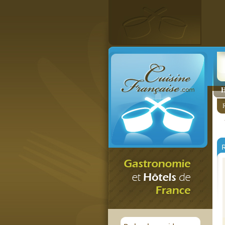
H
R
R