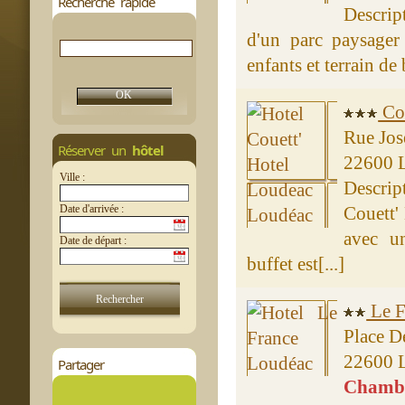
Recherche rapide
Descrip
d'un parc paysager
enfants et terrain de 
Cou
Rue Jos
Réserver un
hôtel
22600 
Ville :
Descrip
Date d'arrivée :
Couett'
avec un
Date de départ :
buffet est[...]
Le F
Place D
22600 
Partager
Chambre