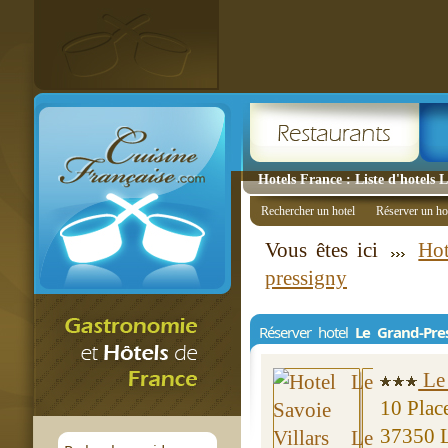
Hotels France : Liste d'hotels 
Rechercher un hotel
Réserver un ho
Vous êtes ici
Hot
pressigny
Réserver hotel
Le Grand-Pre
Le 
10 Plac
37350 L