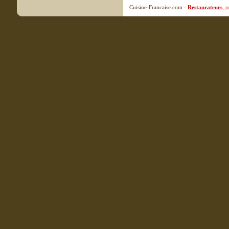
Cuisine-Francaise.com -
Restaurateurs
, 