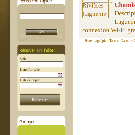
Recherche rapide
Chambre
Descrip
Laguépi
connexion Wi-Fi grat
Hotel Laguépie - Tarn-et-Garonne C
Réserver un
hôtel
Ville :
Date d'arrivée :
Date de départ :
Partager