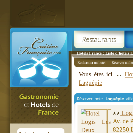
Hotels France : Liste d'hotels 
Rechercher un hotel
Réserver un ho
Vous êtes ici
Ho
Laguépie
Réserver hotel
Laguépie
affi
Logi
Av. de 
82250 