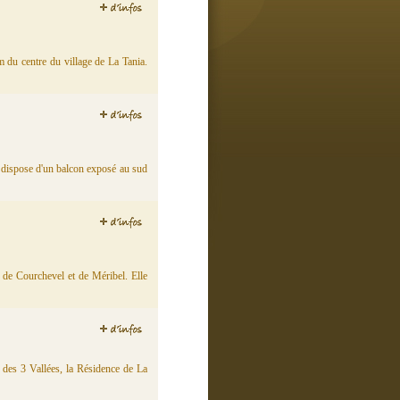
 du centre du village de La Tania.
s dispose d'un balcon exposé au sud
ns de Courchevel et de Méribel. Elle
e des 3 Vallées, la Résidence de La