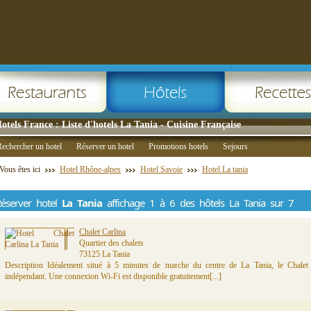
otels France : Liste d'hotels La Tania - Cuisine Française
echercher un hotel
Réserver un hotel
Promotions hotels
Sejours
Vous êtes ici
Hotel Rhône-alpes
Hotel Savoie
Hotel La tania
éserver hotel
La Tania
affichage 1 à 6 des hôtels La Tania sur 7
Chalet Carlina
Quartier des chalets
73125 La Tania
Description Idéalement situé à 5 minutes de marche du centre de La Tania, le Chale
indépendant. Une connexion Wi-Fi est disponible gratuitement[...]