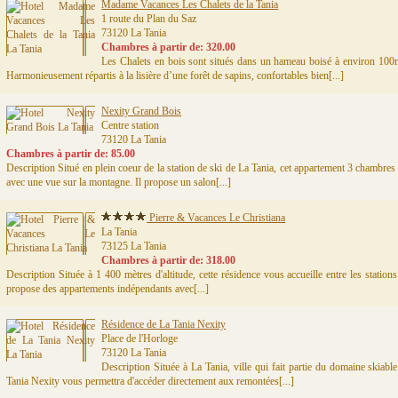
Madame Vacances Les Chalets de la Tania
1 route du Plan du Saz
73120 La Tania
Chambres à partir de: 320.00
Les Chalets en bois sont situés dans un hameau boisé à environ 100m
Harmonieusement répartis à la lisière d’une forêt de sapins, confortables bien[...]
Nexity Grand Bois
Centre station
73120 La Tania
Chambres à partir de: 85.00
Description Situé en plein coeur de la station de ski de La Tania, cet appartement 3 chambre
avec une vue sur la montagne. Il propose un salon[...]
Pierre & Vacances Le Christiana
La Tania
73125 La Tania
Chambres à partir de: 318.00
Description Située à 1 400 mètres d'altitude, cette résidence vous accueille entre les statio
propose des appartements indépendants avec[...]
Résidence de La Tania Nexity
Place de l'Horloge
73120 La Tania
Description Située à La Tania, ville qui fait partie du domaine skiabl
Tania Nexity vous permettra d'accéder directement aux remontées[...]