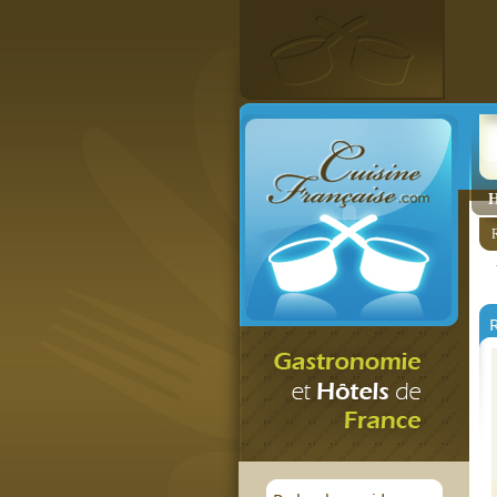
H
R
R