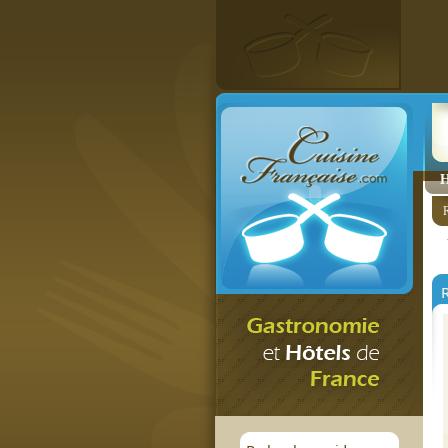
H
R
R