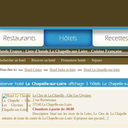
otels France : Liste d'hotels La Chapelle-sur-Loire - Cuisine Française
echercher un hotel
Réserver un hotel
Promotions hotels
Sejours
Vous êtes ici
Hotel Centre
Hotel Indre-et-loire
Hotel La chapelle-sur-loire
éserver hotel
La Chapelle-sur-Loire
affichage 3 hôtels La Chapelle-su
Le Clos de La Chapelle - Gîte Les Glycines
2 rue Rochereaux
37140 La Chapelle-sur-Loire
Chambres à partir de: 80.00
Description Situé sur les rives de la Loire, Le Clos de La Chapelle
minutes de route du centre de La Chapelle-sur-Loire. Il propose une piscine[...]