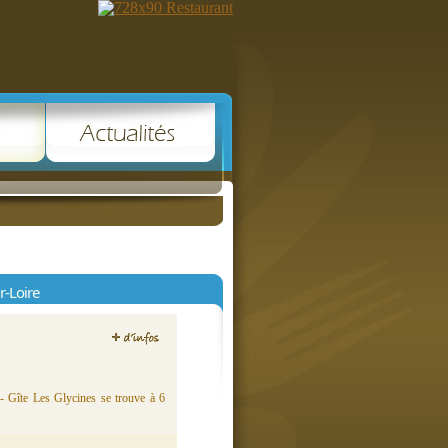
r-Loire
 - Gîte Les Glycines se trouve à 6