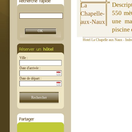
Recherche rapide
Descrip
550 mèt
une mai
piscine 
Hotel La Chapelle aux Naux - Indre
Réserver un
hôtel
Ville :
Date d'arrivée :
Date de départ :
Partager