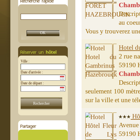
Recherche rapide
Chambre
Descrip
au coeur
Vous y trouverez une
Hotel d
Réserver un
hôtel
2 rue na
Ville :
59190 
Date d'arrivée :
Chambre
Descrip
Date de départ :
seulement 100 mètre
sur la ville et une tél
Hôt
Avenue 
Partager
59190 