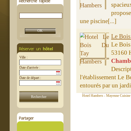
Recherche rapide
spacie
propose
une piscine[...]
Le Bois
Le Bois
Réserver un
hôtel
53160 
Ville :
Chambre
Date d'arrivée :
Descr
l'établissement Le B
Date de départ :
entourés par un jardi
Hotel Hambers - Mayenne Cuisine 
Partager