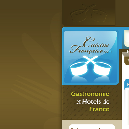
H
R
R