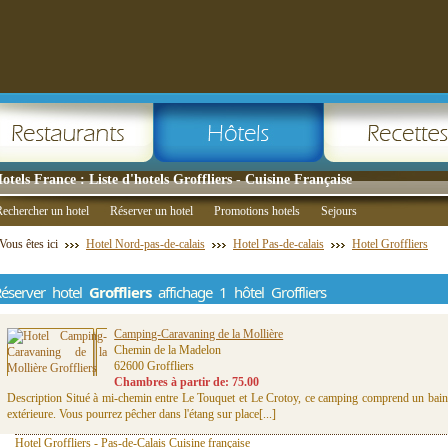
otels France : Liste d'hotels Groffliers - Cuisine Française
echercher un hotel
Réserver un hotel
Promotions hotels
Sejours
Vous êtes ici
Hotel Nord-pas-de-calais
Hotel Pas-de-calais
Hotel Groffliers
éserver hotel
Groffliers
affichage 1 hôtel Groffliers
Camping-Caravaning de la Mollière
Chemin de la Madelon
62600 Groffliers
Chambres à partir de: 75.00
Description Situé à mi-chemin entre Le Touquet et Le Crotoy, ce camping comprend un bain
extérieure. Vous pourrez pêcher dans l'étang sur place[...]
Hotel Groffliers - Pas-de-Calais Cuisine française