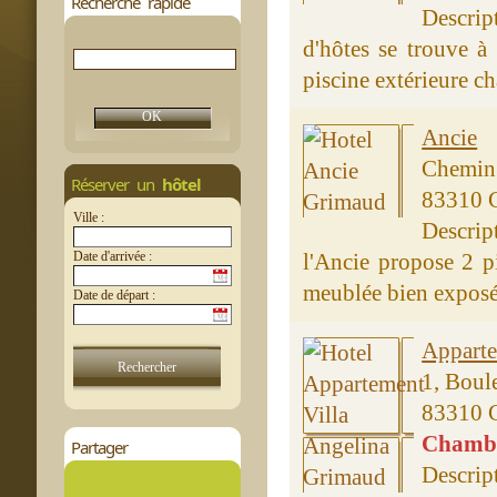
Recherche rapide
Descri
d'hôtes se trouve à
piscine extérieure ch
Ancie
Chemin 
Réserver un
hôtel
83310 
Ville :
Descrip
Date d'arrivée :
l'Ancie propose 2 pi
meublée bien exposée
Date de départ :
Apparte
1, Boul
83310 
Chambre
Partager
Descrip