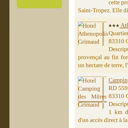
cette pr
Saint-Tropez. Elle d
Ath
Quartie
83310 
Descri
provençal au fin fo
un hectare de terre, 
Campin
RD 559
83310 
Descrip
1 km d
d'un accès direct à l