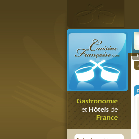
H
R
R