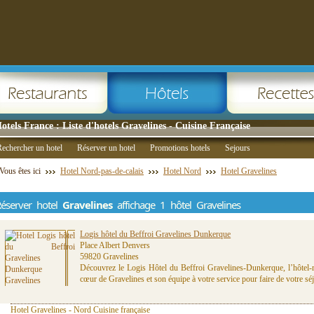
otels France : Liste d'hotels Gravelines - Cuisine Française
echercher un hotel
Réserver un hotel
Promotions hotels
Sejours
Vous êtes ici
Hotel Nord-pas-de-calais
Hotel Nord
Hotel Gravelines
éserver hotel
Gravelines
affichage 1 hôtel Gravelines
Logis hôtel du Beffroi Gravelines Dunkerque
Place Albert Denvers
59820 Gravelines
Découvrez le Logis Hôtel du Beffroi Gravelines-Dunkerque, l’hôtel-re
cœur de Gravelines et son équipe à votre service pour faire de votre sé
Hotel Gravelines - Nord Cuisine française