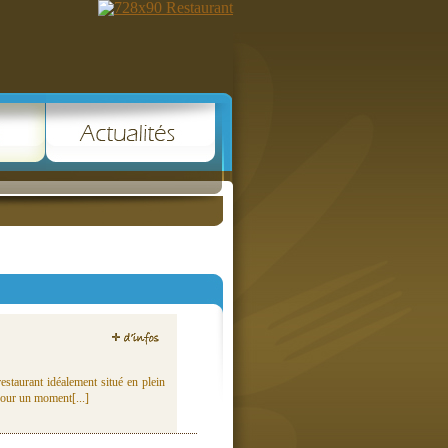
staurant idéalement situé en plein
jour un moment[...]