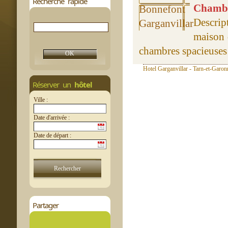
Recherche rapide
Chambre
Descrip
maison 
chambres spacieuses a
Hotel Garganvillar - Tarn-et-Garon
Réserver un
hôtel
Ville :
Date d'arrivée :
Date de départ :
Partager