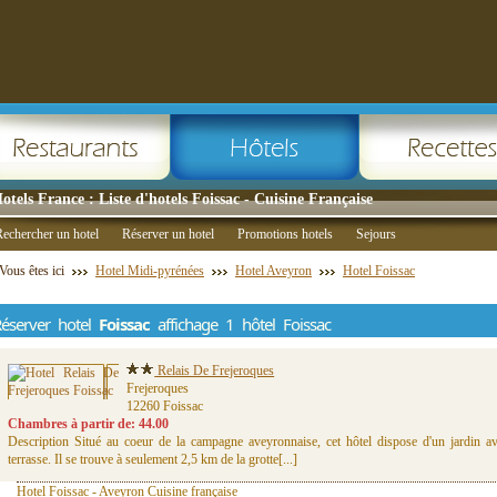
otels France : Liste d'hotels Foissac - Cuisine Française
echercher un hotel
Réserver un hotel
Promotions hotels
Sejours
Vous êtes ici
Hotel Midi-pyrénées
Hotel Aveyron
Hotel Foissac
éserver hotel
Foissac
affichage 1 hôtel Foissac
Relais De Frejeroques
Frejeroques
12260 Foissac
Chambres à partir de: 44.00
Description Situé au coeur de la campagne aveyronnaise, cet hôtel dispose d'un jardin av
terrasse. Il se trouve à seulement 2,5 km de la grotte[...]
Hotel Foissac - Aveyron Cuisine française