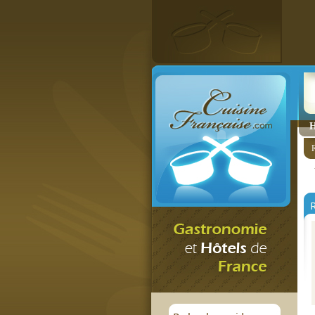
H
R
R