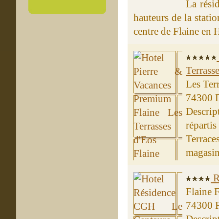
La rési
hauteurs de la stati
centre de Flaine en H
Terrass
Les Ter
74300 F
Descrip
répart
Terrac
magasins
R
Flaine 
74300 F