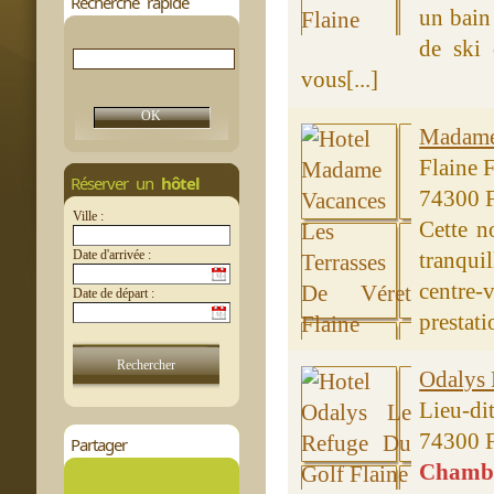
Recherche rapide
un bain 
de ski 
vous[...]
Madame 
Flaine 
Réserver un
hôtel
74300 F
Ville :
Cette n
Date d'arrivée :
tranqui
centre-
Date de départ :
prestati
Odalys 
Lieu-di
74300 F
Partager
Chambre