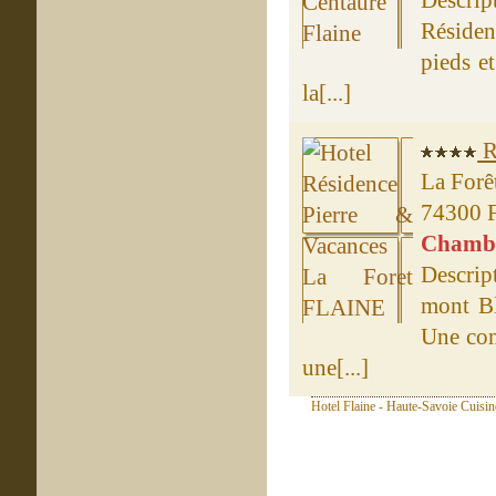
Descrip
Réside
pieds e
la[...]
R
La Forê
74300 
Chambre
Descrip
mont Bl
Une con
une[...]
Hotel Flaine - Haute-Savoie Cuisin