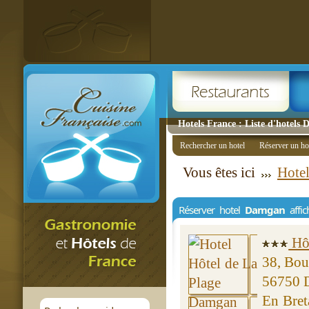
Hotels France : Liste d'hotels
Rechercher un hotel
Réserver un ho
Vous êtes ici
Hotel
Réserver hotel
Damgan
affi
Hôt
38, Bou
56750 
En Bret