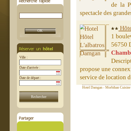
Recherche rapide
de la P
spectacle des grandes
Hôte
1 boule
56750 
Réserver un
hôtel
Chambre
Ville :
Descrip
Date d'arrivée :
propose une connexio
service de location de
Date de départ :
Hotel Damgan - Morbihan Cuisine 
Partager