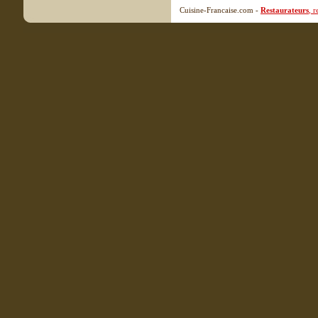
Cuisine-Francaise.com -
Restaurateurs
, 