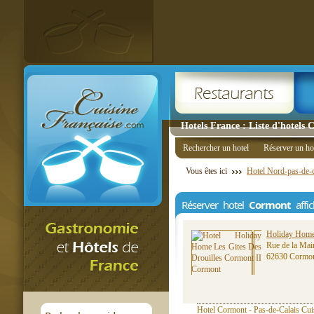
Hotels France : Liste d'hotels
Rechercher un hotel
Réserver un ho
Vous êtes ici
Hotel Nord-pas-de-c
Réserver hotel
Cormont
affi
Holiday Home 
Rue de la Mai
62630 Cormo
Hotel Cormont - Pas-de-Calais Cuis