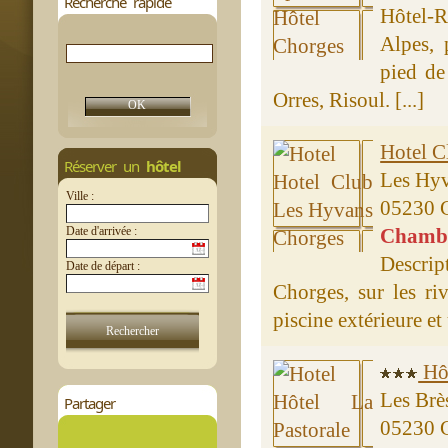
Recherche rapide
Hôtel-R
Alpes, 
pied de
Orres, Risoul. [...]
Hotel C
Réserver un
hôtel
Les Hyv
Ville :
05230 
Date d'arrivée :
Chambre
Descrip
Date de départ :
Chorges, sur les ri
piscine extérieure et
Hôt
Les Brè
Partager
05230 