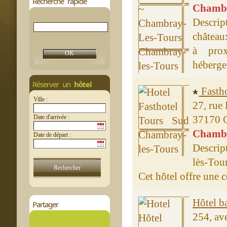
Recherche rapide
Chambre
Descrip
château
à pro
héberge
Réserver un
hôtel
Fastho
Ville :
27, rue
Date d'arrivée :
37170 
Chambre
Date de départ :
Descrip
lès-Tou
Cet hôtel offre une c
Hôtel b
Partager
254, av