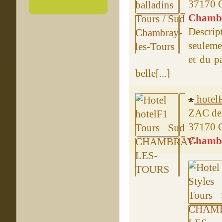
37170 
Chambre
Descri
seuleme
et du p
belle[...]
hotel
ZAC de 
37170
Chambre