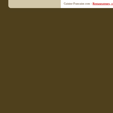
Cuisine-Francaise.com -
Restaurateurs
, 