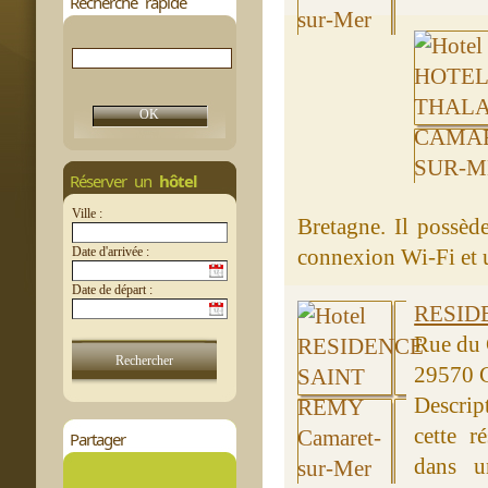
Recherche rapide
Réserver un
hôtel
Ville :
Bretagne. Il possèd
Date d'arrivée :
connexion Wi-Fi et u
Date de départ :
RESID
Rue du
29570 
Descrip
cette r
Partager
dans u