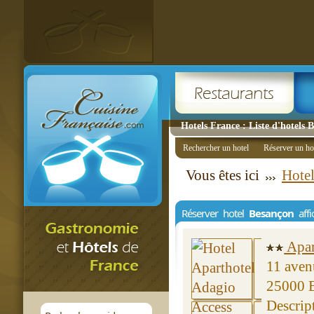
Hotels France : Liste d'hotels 
Rechercher un hotel
Réserver un ho
Vous êtes ici
Hote
Réserver hotel
Besançon
affi
Apar
11 aven
25000 
Descrip