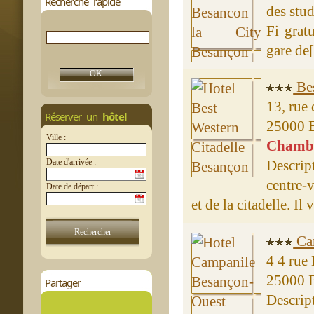
Recherche rapide
des stu
Fi grat
gare de[.
Bes
13, rue
Réserver un
hôtel
25000 
Ville :
Chambre
Date d'arrivée :
Descrip
centre-
Date de départ :
et de la citadelle. Il
Cam
4 4 rue
25000 
Partager
Descrip