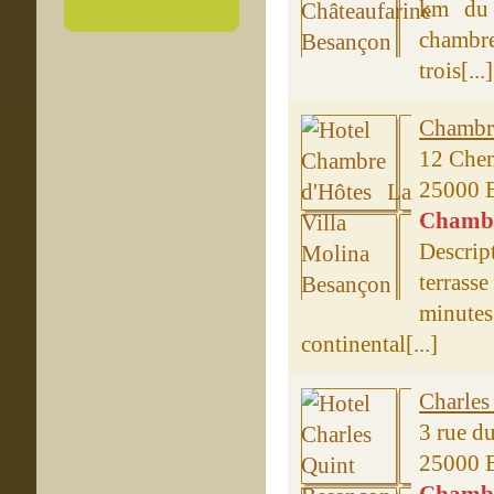
km du 
chambre
trois[...]
Chambre
12 Chem
25000 
Chambre
Descri
terrass
minutes
continental[...]
Charles
3 rue d
25000 