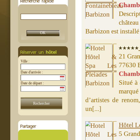
Recherche rapide
Chambre
Descri
château
Barbizon est installé
Réserver un
hôtel
21 Gra
Ville :
77630 
Date d'arrivée :
Chambre
Situé à
Date de départ :
marqué 
d’artistes de renom
un[...]
Hôtel L
Partager
5 Gran