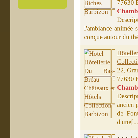
77630 
Chambre
Descrip
l'ambiance animée s
conçue autour du thèm
Hôtell
Collect
22, Gra
77630 
Chambre
Descrip
ancien p
de Fon
d'une[...