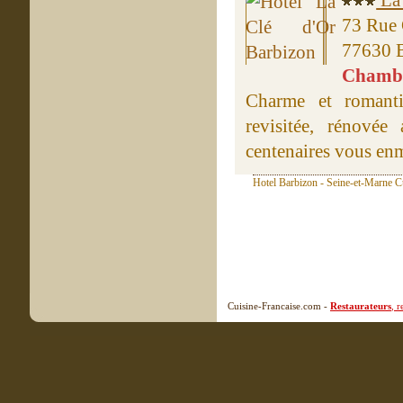
La 
73 Rue
77630 
Chambre
Charme et romanti
revisitée, rénovée
centenaires vous enmè
Hotel Barbizon - Seine-et-Marne Cu
Cuisine-Francaise.com -
Restaurateurs
, 