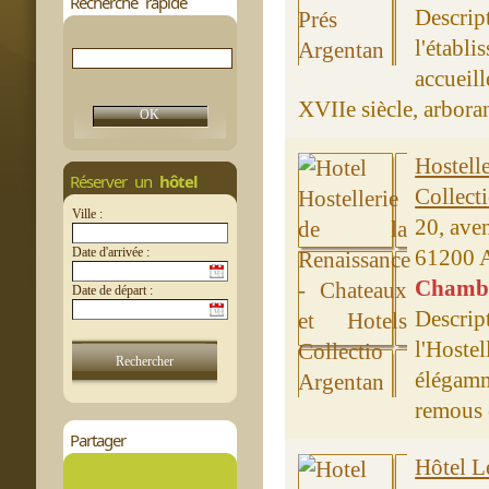
Recherche rapide
Descri
l'établ
accueil
XVIIe siècle, arboran
Hostell
Réserver un
hôtel
Collect
Ville :
20, ave
Date d'arrivée :
61200 
Chambre
Date de départ :
Descri
l'Hoste
élégamm
remous e
Partager
Hôtel L