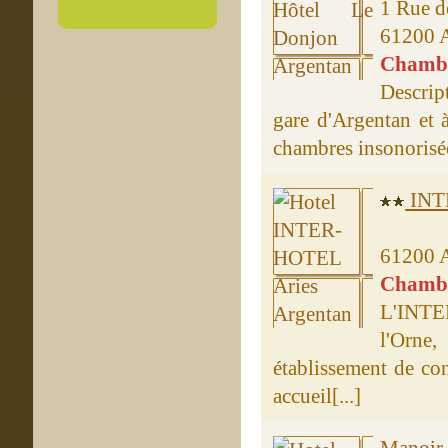
1 Rue de
61200 
Chambre
Descrip
gare d'Argentan et 
chambres insonorisée
INT
61200 
Chambre
L'INTER
l'Orne,
établissement de co
accueil[...]