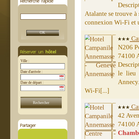
Recherche rapide
Descrip
Atalante se trouve à
connexion Wi-Fi et u
Cam
N206 Po
Réserver un
hôtel
74100 
Ville :
Descrip
Date d'arrivée :
le lieu
Annecy.
Date de départ :
Wi-Fi[...]
Cam
42 Aven
74100 
Partager
Chambre