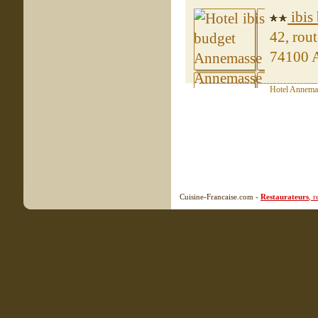
ibis
42, rou
74100 
Hotel Annemas
Cuisine-Francaise.com -
Restaurateurs
, 