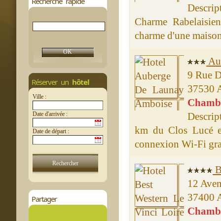
Recherche rapide
Descrip
Charme Rabelaisien 
charme d'une maison 
Au
9 Rue D
Réserver un
hôtel
37530 
Ville :
Chambre
Date d'arrivée :
Descrip
km du Clos Lucé et
Date de départ :
connexion Wi-Fi gratu
B
12 Ave
37400
Partager
Chambre