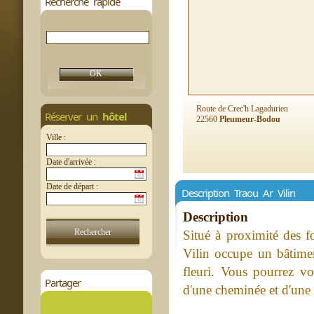
Recherche rapide
Route de Crec'h Lagadurien
Réserver un
hôtel
22560
Pleumeur-Bodou
Ville :
Date d'arrivée :
Date de départ :
Description Traou Ar Vilin
Description
Situé à proximité des f
Vilin occupe un bâtime
fleuri. Vous pourrez vo
Partager
d'une cheminée et d'une