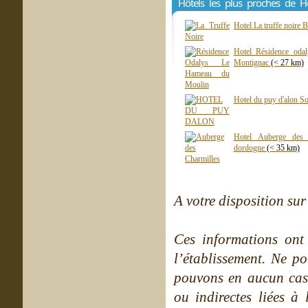
Hôtels les plus proches de Hô
Hotel La truffe noire B
Hotel Résidence oda
Montignac
(< 27 km)
Hotel du puy d'alon So
Hotel Auberge des c
dordogne
(< 35 km)
A votre disposition sur 
Ces informations ont
l’établissement. Ne po
pouvons en aucun cas 
ou indirectes liées à 