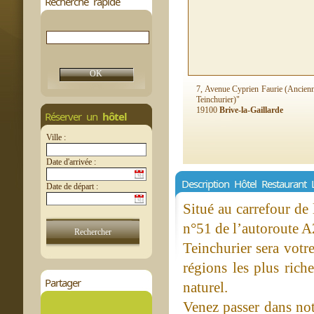
Recherche rapide
7, Avenue Cyprien Faurie (Ancien
Teinchurier)"
19100
Brive-la-Gaillarde
Réserver un
hôtel
Ville :
Date d'arrivée :
Description Hôtel Restaurant 
Date de départ :
Situé au carrefour de 
n°51 de l’autoroute A2
Teinchurier sera votr
régions les plus rich
Partager
naturel.
Venez passer dans not