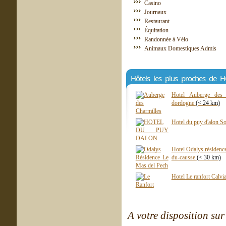
Casino
Journaux
Restaurant
Équitation
Randonnée à Vélo
Animaux Domestiques Admis
Hôtels les plus proches de 
Hotel Auberge des c
dordogne
(< 24 km)
Hotel du puy d'alon So
Hotel Odalys résidence
du-causse
(< 30 km)
Hotel Le ranfort Calvi
A votre disposition sur 