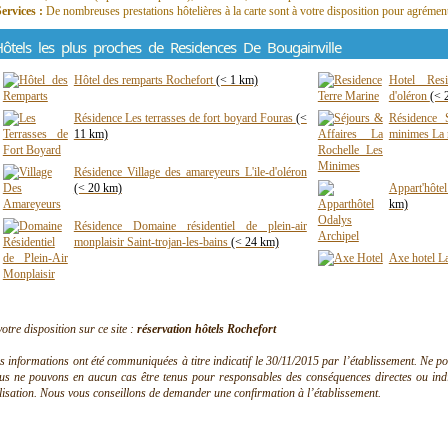
Services :
De nombreuses prestations hôtelières à la carte sont à votre disposition pour agrément
ôtels les plus proches de Residences De Bougainville
Hôtel des remparts Rochefort
(< 1 km)
Hotel Resi
d'oléron
(< 
Résidence Les terrasses de fort boyard Fouras
(<
Résidence S
11 km)
minimes La 
Résidence Village des amareyeurs L'ile-d'oléron
(< 20 km)
Appart'hôte
km)
Résidence Domaine résidentiel de plein-air
monplaisir Saint-trojan-les-bains
(< 24 km)
Axe hotel L
votre disposition sur ce site :
réservation hôtels Rochefort
s informations ont été communiquées à titre indicatif le 30/11/2015 par l’établissement. Ne pouv
us ne pouvons en aucun cas être tenus pour responsables des conséquences directes ou indire
ilisation. Nous vous conseillons de demander une confirmation à l’établissement.