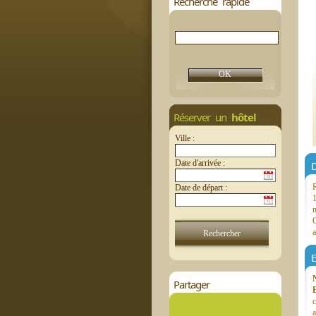
Recherche rapide
Réserver un
hôtel
Ville :
Date d'arrivée :
D
R
Date de départ :
1
m
C
a
E
Partager
c
a