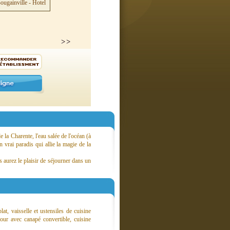
e la Charente, l'eau salée de l'océan (à
n vrai paradis qui allie la magie de la
 aurez le plaisir de séjourner dans un
t, vaisselle et ustensiles de cuisine
éjour avec canapé convertible, cuisine