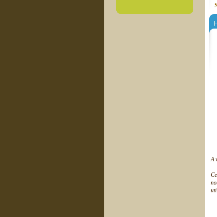
H
A 
Ce
no
ut