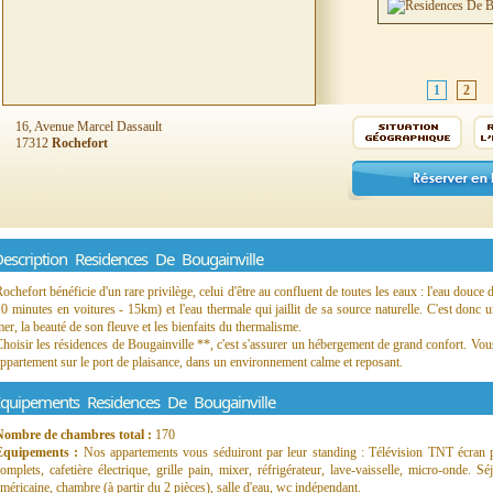
1
2
16, Avenue Marcel Dassault
17312
Rochefort
escription Residences De Bougainville
ochefort bénéficie d'un rare privilège, celui d'être au confluent de toutes les eaux : l'eau douce d
0 minutes en voitures - 15km) et l'eau thermale qui jaillit de sa source naturelle. C'est donc u
er, la beauté de son fleuve et les bienfaits du thermalisme.
hoisir les résidences de Bougainville **, c'est s'assurer un hébergement de grand confort. Vous
ppartement sur le port de plaisance, dans un environnement calme et reposant.
quipements Residences De Bougainville
Nombre de chambres total :
170
Equipements :
Nos appartements vous séduiront par leur standing : Télévision TNT écran pla
omplets, cafetière électrique, grille pain, mixer, réfrigérateur, lave-vaisselle, micro-onde. S
méricaine, chambre (à partir du 2 pièces), salle d'eau, wc indépendant.