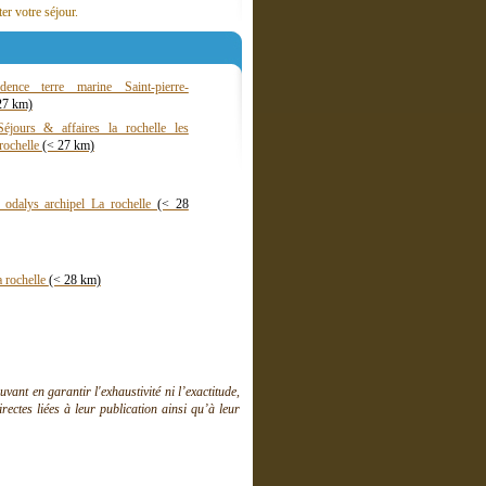
er votre séjour.
dence terre marine Saint-pierre-
27 km)
éjours & affaires la rochelle les
rochelle
(< 27 km)
l odalys archipel La rochelle
(< 28
a rochelle
(< 28 km)
ant en garantir l'exhaustivité ni l’exactitude,
ctes liées à leur publication ainsi qu’à leur