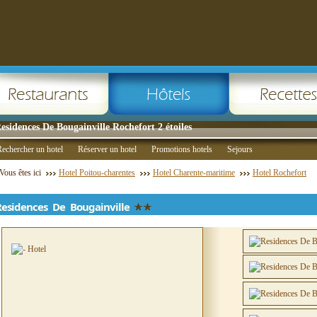
esidences De Bougainville Rochefort 2 étoiles
echercher un hotel
Réserver un hotel
Promotions hotels
Sejours
Vous êtes ici
Hotel Poitou-charentes
Hotel Charente-maritime
Hotel Rochefort
Residences De Bougainville