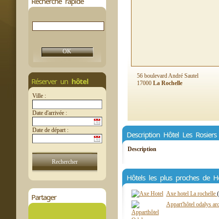
Recherche rapide
56 boulevard André Sautel
Réserver un
hôtel
17000
La Rochelle
Ville :
Date d'arrivée :
Date de départ :
Description Hôtel Les Rosiers
Description
Hôtels les plus proches de Hô
Axe hotel La rochelle
Partager
Appart'hôtel odalys ar