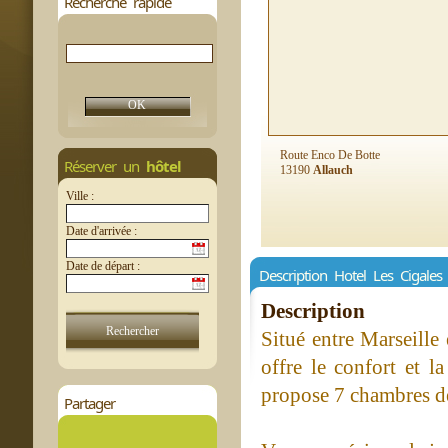
Recherche rapide
Route Enco De Botte
Réserver un
hôtel
13190
Allauch
Ville :
Date d'arrivée :
Date de départ :
Description Hotel Les Cigales
Description
Situé entre Marseille 
offre le confort et l
propose 7 chambres dé
Partager