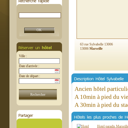
Recherche rapide
63 rue Sylvabelle 13006
Réserver un
hôtel
13006
Marseille
Ville :
Date d'arrivée :
Date de départ :
Description Hôtel Sylvabelle
Ancien hôtel particuli
A 10min à pied du vie
A 30min à pied du st
Partager
Hôtels les plus proches de Hô
Hotel paradis Marseill