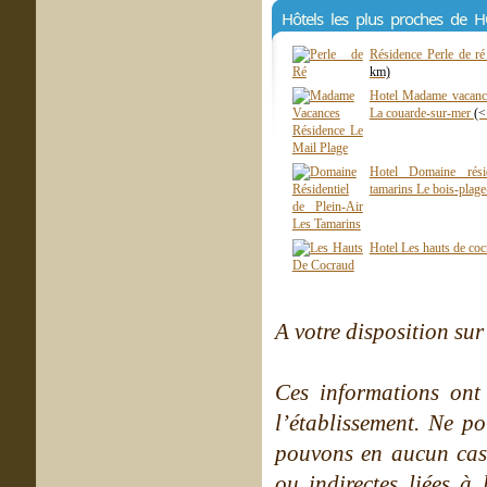
Hôtels les plus proches de
Résidence Perle de r
km)
Hotel Madame vacance
La couarde-sur-mer
(<
Hotel Domaine résid
tamarins Le bois-plag
Hotel Les hauts de coc
A votre disposition sur 
Ces informations ont
l’établissement. Ne po
pouvons en aucun cas 
ou indirectes liées à 