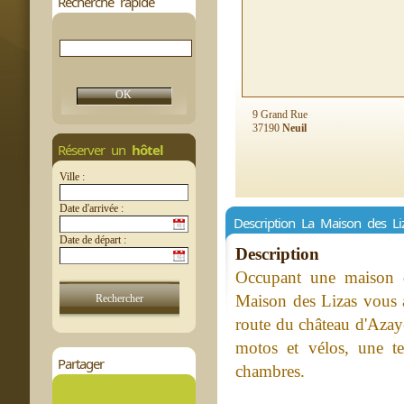
Recherche rapide
9 Grand Rue
37190
Neuil
Réserver un
hôtel
Ville :
Date d'arrivée :
Description La Maison des Li
Date de départ :
Description
Occupant une maison d
Maison des Lizas vous 
route du château d'Azay-
motos et vélos, une te
Partager
chambres.