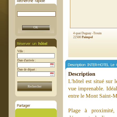
Recherche rapide
4 quai Duguay -Trouin
22500
Paimpol
Réserver un
hôtel
Ville :
Date d'arrivée :
Description INTER-HOTEL Le 
Date de départ :
Description
L'hôtel est situé sur 
vue imprenable. Idéal
entre le Mont Saint-Mi
Partager
Plage à proximité,