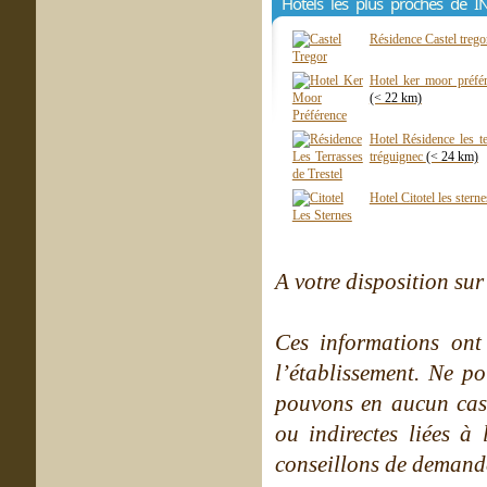
Hôtels les plus proches de 
Résidence Castel trego
Hotel ker moor préfér
(< 22 km)
Hotel Résidence les te
tréguignec
(< 24 km)
Hotel Citotel les stern
A votre disposition sur 
Ces informations ont
l’établissement. Ne po
pouvons en aucun cas 
ou indirectes liées à 
conseillons de demande