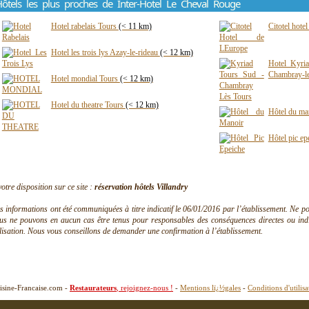
ôtels les plus proches de Inter-Hotel Le Cheval Rouge
Hotel rabelais Tours
(< 11 km)
Citotel hote
Hotel les trois lys Azay-le-rideau
(< 12 km)
Hotel Kyri
Chambray-l
Hotel mondial Tours
(< 12 km)
Hotel du theatre Tours
(< 12 km)
Hôtel du ma
Hôtel pic e
votre disposition sur ce site :
réservation hôtels Villandry
s informations ont été communiquées à titre indicatif le 06/01/2016 par l’établissement. Ne pouv
us ne pouvons en aucun cas être tenus pour responsables des conséquences directes ou indire
ilisation. Nous vous conseillons de demander une confirmation à l’établissement.
isine-Francaise.com -
Restaurateurs
, rejoignez-nous !
-
Mentions lï¿½gales
-
Conditions d'utilisa