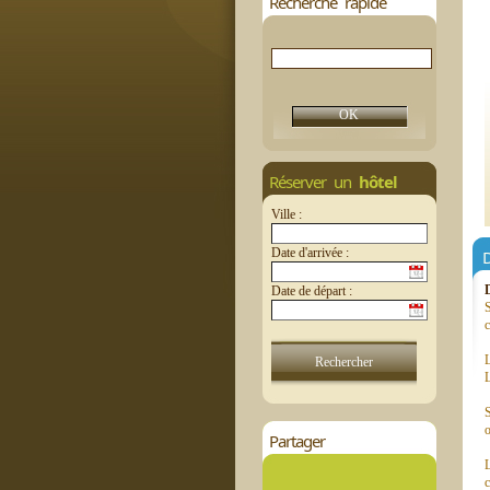
Recherche rapide
Réserver un
hôtel
Ville :
Date d'arrivée :
D
Date de départ :
c
L
L
S
o
Partager
L