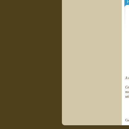
H
A 
Ce
no
ut
Cu