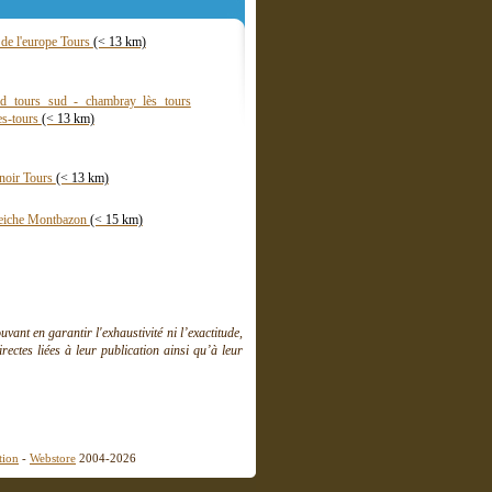
l de l'europe Tours
(< 13 km)
ad tours sud - chambray lès tours
es-tours
(< 13 km)
noir Tours
(< 13 km)
peiche Montbazon
(< 15 km)
ant en garantir l'exhaustivité ni l’exactitude,
ctes liées à leur publication ainsi qu’à leur
tion
-
Webstore
2004-2026