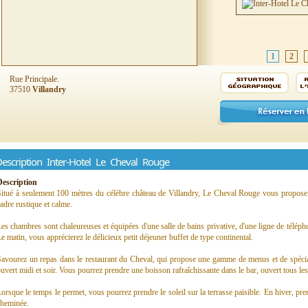
1
2
Rue Principale.
37510
Villandry
escription Inter-Hotel Le Cheval Rouge
Description
Situé à seulement 100 mètres du célèbre château de Villandry, Le Cheval Rouge vous propos
adre rustique et calme.
es chambres sont chaleureuses et équipées d'une salle de bains privative, d'une ligne de téléphone
e matin, vous apprécierez le délicieux petit déjeuner buffet de type continental.
avourez un repas dans le restaurant du Cheval, qui propose une gamme de menus et de spéciali
uvert midi et soir. Vous pourrez prendre une boisson rafraîchissante dans le bar, ouvert tous les
orsque le temps le permet, vous pourrez prendre le soleil sur la terrasse paisible. En hiver, pren
cheminée.