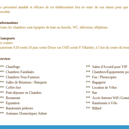
e personnel aimable et efficace de cet établissement fera en outre de son mieux pour que 
ossible.
Informations
outes les chambres sont équipées de bain ou douche, WC, télévision, téléphone.
Transports
n voiture :
utoroute A10 sortie 24 puis sortie Druye sur l'A85 sortie 8 Villandry, à 5 km du centre du bou
Services
Chauffage
Salon d'Accueil pour VIP
Chambres Familiales
Chambres/Équipements pou
Chambres Non-Fumeurs
Fax / Photocopies
Salles de Réunions / Banquets
Bagagerie
Coffre-fort
Location de Vélos
Petit déjeuner en Chambre
Bar
Restaurant
Accès Internet WiFi Gratu
Équitation
Randonnée à Vélo
Randonnée pédestre
Billard
Animaux Domestiques Admis