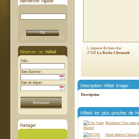
Recherche rapide
1, impasse du haut-clos
Réserver un
hôtel
37500
La Roche-Clermault
Ville :
Date d'arrivée :
Date de départ :
Description Hôtel Imago
Description
Hôtels les plus proches de H
Résidence Clos saint 
Partager
Hotel diderot Chinon