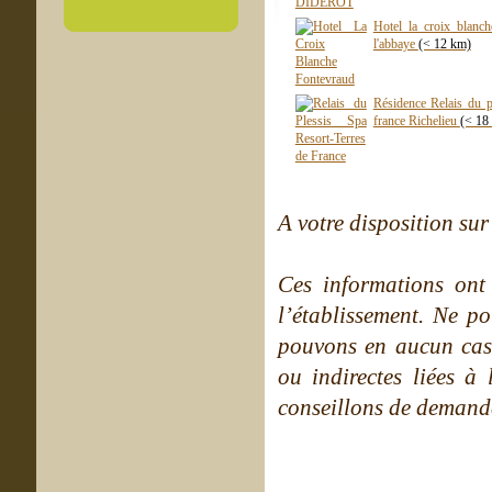
Hotel la croix blanc
l'abbaye
(< 12 km)
Résidence Relais du pl
france Richelieu
(< 18
A votre disposition sur 
Ces informations ont
l’établissement. Ne po
pouvons en aucun cas 
ou indirectes liées à 
conseillons de demande