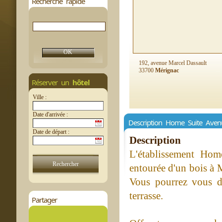
Recherche rapide
192, avenue Marcel Dassault
33700
Mérignac
Réserver un
hôtel
Ville :
Date d'arrivée :
Description Home Suite Aven
Date de départ :
Description
L'établissement Ho
entourée d'un bois à 
Vous pourrez vous dé
terrasse.
Partager