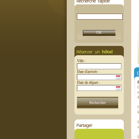
Recherche rapide
Réserver un
hôtel
Ville :
Date d'arrivée :
D
Date de départ :
O
e
d
C
l
L
Partager
s