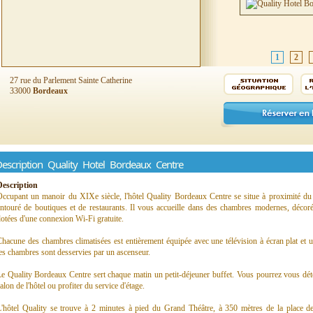
1
2
27 rue du Parlement Sainte Catherine
33000
Bordeaux
escription Quality Hotel Bordeaux Centre
Description
ccupant un manoir du XIXe siècle, l'hôtel Quality Bordeaux Centre se situe à proximité du q
ntouré de boutiques et de restaurants. Il vous accueille dans des chambres modernes, décoré
otées d'une connexion Wi-Fi gratuite.
hacune des chambres climatisées est entièrement équipée avec une télévision à écran plat et
es chambres sont desservies par un ascenseur.
e Quality Bordeaux Centre sert chaque matin un petit-déjeuner buffet. Vous pourrez vous dét
alon de l'hôtel ou profiter du service d'étage.
L'hôtel Quality se trouve à 2 minutes à pied du Grand Théâtre, à 350 mètres de la place d