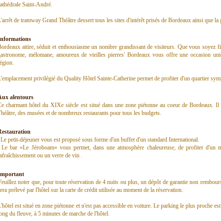
athédrale Saint-André.
'arrêt de tramway Grand Théâtre dessert tous les sites d'intérêt prisés de Bordeaux ainsi que la 
Informations
ordeaux attire, séduit et enthousiasme un nombre grandissant de visiteurs. Que vous soyez f
gastronome, mélomane, amoureux de vieilles pierres' Bordeaux vous offre une occasion uni
égion.
'emplacement privilégié du Quality Hôtel Sainte-Catherine permet de profiter d'un quartier symp
Aux alentours
Ce charmant hôtel du XIXe siècle est situé dans une zone piétonne au coeur de Bordeaux. I
héâtre, des musées et de nombreux restaurants pour tous les budgets.
Restauration
 Le petit-déjeuner vous est proposé sous forme d'un buffet d'un standard International.
. Le bar «Le Jéroboam» vous permet, dans une atmosphère chaleureuse, de profiter d'un 
afraîchissement ou un verre de vin .
Important
euillez noter que, pour toute réservation de 4 nuits ou plus, un dépôt de garantie non rembour
era prélevé par l'hôtel sur la carte de crédit utilisée au moment de la réservation.
'hôtel est situé en zone piétonne et n'est pas accessible en voiture. Le parking le plus proche es
ong du fleuve, à 5 minutes de marche de l'hôtel.