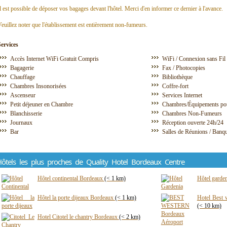
l est possible de déposer vos bagages devant l'hôtel. Merci d'en informer ce dernier à l'avance.
euillez noter que l'établissement est entièrement non-fumeurs.
Services
Accès Internet WiFi Gratuit Compris
WiFi / Connexion sans Fil
Bagagerie
Fax / Photocopies
Chauffage
Bibliothèque
Chambres Insonorisées
Coffre-fort
Ascenseur
Services Internet
Petit déjeuner en Chambre
Chambres/Équipements pou
Blanchisserie
Chambres Non-Fumeurs
Journaux
Réception ouverte 24h/24
Bar
Salles de Réunions / Banq
ôtels les plus proches de Quality Hotel Bordeaux Centre
Hôtel continental Bordeaux
(< 1 km)
Hôtel garde
Hôtel la porte dijeaux Bordeaux
(< 1 km)
Hotel Best 
(< 10 km)
Hotel Citotel le chantry Bordeaux
(< 2 km)