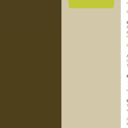
c
L
B
r
L
T
.
r
V
s
L
l