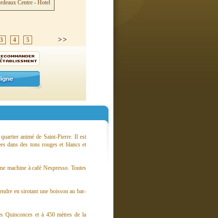
3
4
5
uartier animé de Saint-Pierre. Il est
es dans des tons rouges et blancs et
 une machine à café Nespresso. Toutes
endre en sirotant une boisson au bar-
es Quinconces et à 450 mètres de la