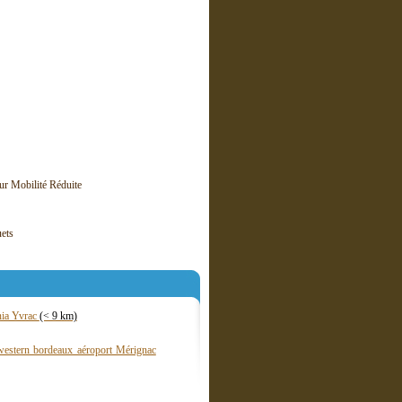
r Mobilité Réduite
uets
nia Yvrac
(< 9 km)
western bordeaux aéroport Mérignac