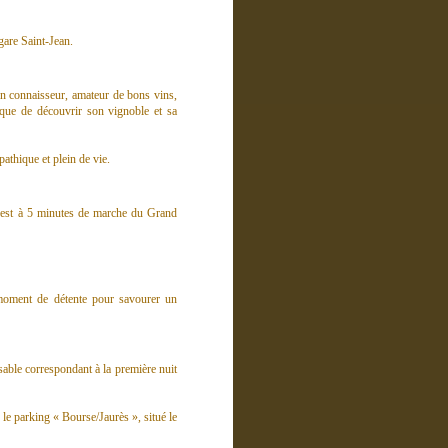
gare Saint-Jean.
in connaisseur, amateur de bons vins,
que de découvrir son vignoble et sa
athique et plein de vie.
l est à 5 minutes de marche du Grand
moment de détente pour savourer un
sable correspondant à la première nuit
t le parking « Bourse/Jaurès », situé le