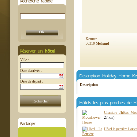
Recherche rapide
Kermer
56310
Melrand
Réserver un
hôtel
Ville :
Date d'arrivée :
Description Holiday Home K
Date de départ :
Description
Hôtels les plus proches de 
Chambre d'hôtes Mo
27 km)
Partager
Hôtel la perrière Lorie