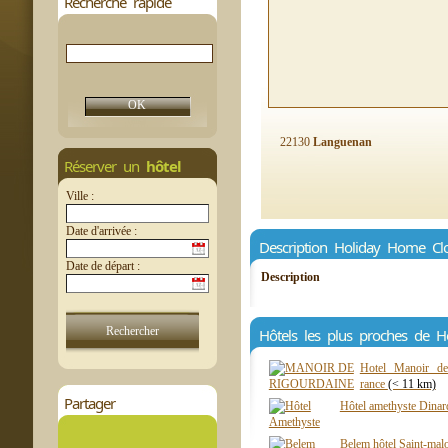
Recherche rapide
22130
Languenan
Réserver un
hôtel
Ville :
Date d'arrivée :
Description Holiday Home Cl
Date de départ :
Description
Hôtels les plus proches de 
Hotel Manoir de 
rance
(< 11 km)
Partager
Hôtel amethyste Dina
Belem hôtel Saint-mal