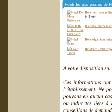
Hôtels les plus proches de H
Hotel ker moor préfér
(< 2 km)
Inter-hotel au chêne ve
Hôtel edgar Saint-brie
Résidence Castel trego
A votre disposition sur 
Ces informations ont
l’établissement. Ne po
pouvons en aucun cas 
ou indirectes liées à 
conseillons de demande