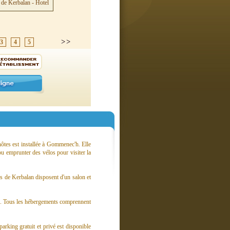
3
4
5
ôtes est installée à Gommenec'h. Elle
ou emprunter des vélos pour visiter la
es de Kerbalan disposent d'un salon et
nce. Tous les hébergements comprennent
king gratuit et privé est disponible