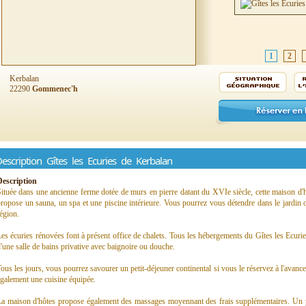
1
2
Kerbalan
22290
Gommenec'h
escription Gîtes les Ecuries de Kerbalan
Description
ituée dans une ancienne ferme dotée de murs en pierre datant du XVIe siècle, cette maison d'h
ropose un sauna, un spa et une piscine intérieure. Vous pourrez vous détendre dans le jardin 
égion.
es écuries rénovées font à présent office de chalets. Tous les hébergements du Gîtes les Ecuri
'une salle de bains privative avec baignoire ou douche.
ous les jours, vous pourrez savourer un petit-déjeuner continental si vous le réservez à l'ava
galement une cuisine équipée.
a maison d'hôtes propose également des massages moyennant des frais supplémentaires. Un par