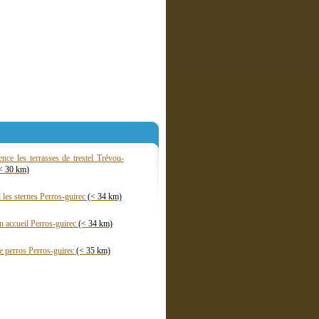
nce les terrasses de trestel Trévou-
< 30 km)
l les sternes Perros-guirec
(< 34 km)
n accueil Perros-guirec
(< 34 km)
de perros Perros-guirec
(< 35 km)