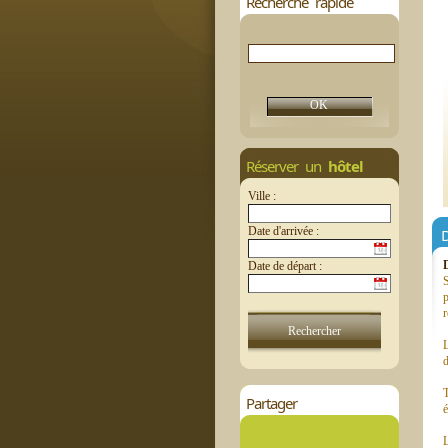
Recherche rapide
Réserver un
hôtel
Ville :
Date d'arrivée :
D
Date de départ :
S
p
r
L
d
T
Partager
é
L