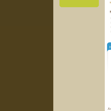
s
H
A 