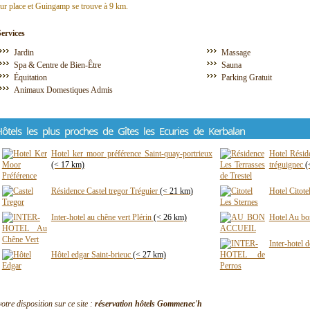
ur place et Guingamp se trouve à 9 km.
Services
Jardin
Massage
Spa & Centre de Bien-Être
Sauna
Équitation
Parking Gratuit
Animaux Domestiques Admis
ôtels les plus proches de Gîtes les Ecuries de Kerbalan
Hotel ker moor préférence Saint-quay-portrieux
Hotel Réside
(< 17 km)
tréguignec
(
Résidence Castel tregor Tréguier
(< 21 km)
Hotel Citote
Inter-hotel au chêne vert Plérin
(< 26 km)
Hotel Au bo
Inter-hotel 
Hôtel edgar Saint-brieuc
(< 27 km)
votre disposition sur ce site :
réservation hôtels Gommenec'h